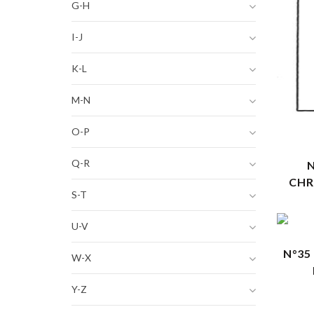
G-H
I-J
K-L
M-N
O-P
Q-R
CHR
S-T
U-V
N°35
W-X
Y-Z