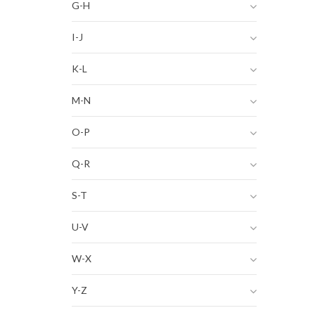
G-H
I-J
K-L
M-N
O-P
Q-R
S-T
U-V
W-X
Y-Z