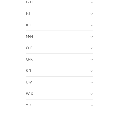
G-H
I-J
K-L
M-N
O-P
Q-R
S-T
U-V
W-X
Y-Z