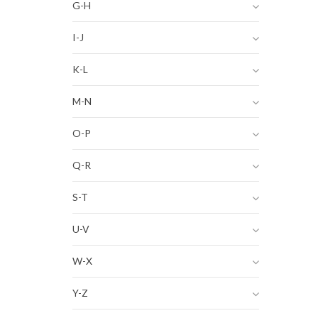
G-H
I-J
K-L
M-N
O-P
Q-R
S-T
U-V
W-X
Y-Z