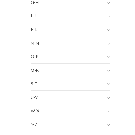
G-H
I-J
K-L
M-N
O-P
Q-R
S-T
U-V
W-X
Y-Z