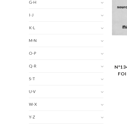
G-H
I-J
K-L
M-N
O-P
Q-R
N°13
FOI
S-T
U-V
W-X
Y-Z