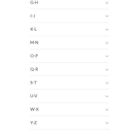
G-H
I-J
K-L
M-N
O-P
Q-R
S-T
U-V
W-X
Y-Z