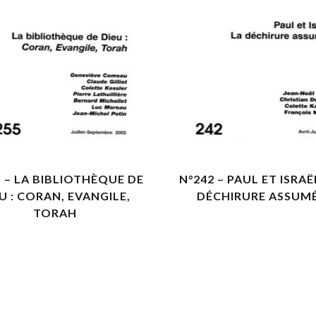
VOIR LES DÉTAILS
VOIR LES DÉTAILS
5 – LA BIBLIOTHÈQUE DE
N°242 – PAUL ET ISRAË
U : CORAN, EVANGILE,
DÉCHIRURE ASSUM
TORAH