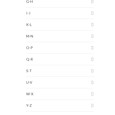
G-H
I-J
K-L
M-N
O-P
Q-R
S-T
U-V
W-X
Y-Z