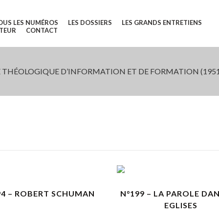
OUS LES NUMÉROS
LES DOSSIERS
LES GRANDS ENTRETIENS
UTEUR
CONTACT
 THÉOLOGIQUE D’INFORMATION ET DE FORMATION (1951
VOIR LES DÉTAILS
VOIR LES DÉTAILS
94 – ROBERT SCHUMAN
N°199 – LA PAROLE DAN
EGLISES