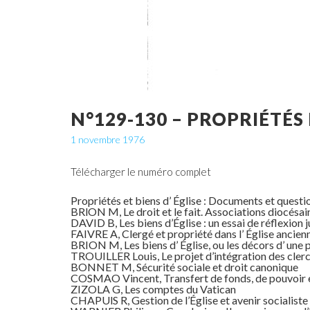
N°129-130 – PROPRIÉTÉS 
1 novembre 1976
Télécharger le numéro complet
Propriétés et biens d’ Église : Documents et questi
BRlON M, Le droit et le fait. Associations diocésai
DAVID B, Les biens d’Église : un essai de réflexion 
FAIVRE A, Clergé et propriété dans l’ Église ancienne
BRION M, Les biens d’ Église, ou les décors d’ une p
TROUILLER Louis, Le projet d’intégration des clercs
BONNET M, Sécurité sociale et droit canonique
COSMAO Vincent, Transfert de fonds, de pouvoir e
ZIZOLA G, Les comptes du Vatican
CHAPUlS R, Gestion de l’Église et avenir socialiste