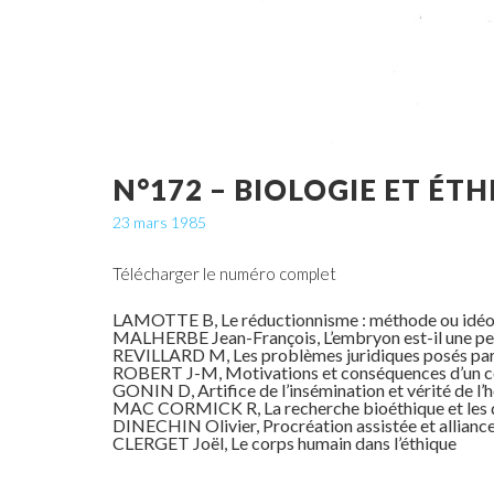
N°172 – BIOLOGIE ET ÉTH
23 mars 1985
Télécharger le numéro complet
LAMOTTE B, Le réductionnisme : méthode ou idéo
MALHERBE Jean-François, L’embryon est-il une pe
REVILLARD M, Les problèmes juridiques posés par l
ROBERT J-M, Motivations et conséquences d’un co
GONIN D, Artifice de l’insémination et vérité de l
MAC CORMICK R, La recherche bioéthique et les don
DINECHIN Olivier, Procréation assistée et alliance
CLERGET Joël, Le corps humain dans l’éthique